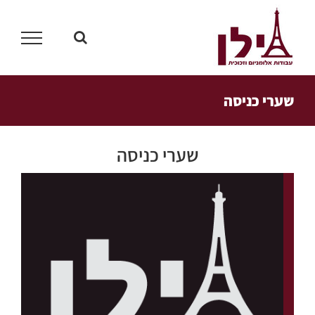
לג
תוכן
שערי כניסה
שערי כניסה