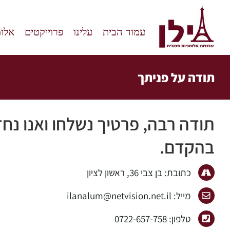
לג
תוכן
עמוד הבית
עלינו
פרוייקטים
אלומ
תודה על פניתך
תודה רבה, פרטיך נשלחו ואנו נחז
בהקדם.
כתובת: בן צבי 36, ראשון לציון
מייל: ilanalum@netvision.net.il
טלפון: 0722-657-758